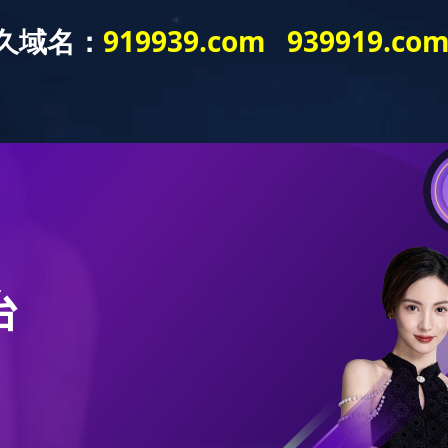
666-0
站首页
开云电子体育_开云(中国)官网
开云电子体育_开