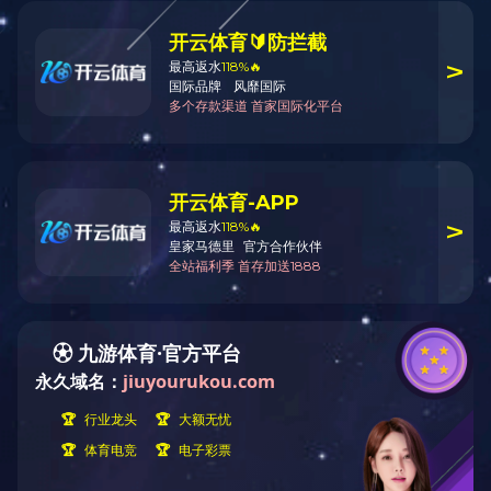
二）民族特征
企业应着眼于中国各民族的传统文化、民众心理、宗教信仰来制定与
本民族传统相吻合的企业理念，以使企业的经营思想能迅速根植人
心。
三）行业特征
企业理念的开发要立足于企业所处的行业，针对行业技术状况、市场
状况、产品特征、人员素质、消费者的偏好等来设计自己的理念。
四）业者偏好
业者偏好是理念开发最直接的依据，它再现了企业领导者的个性特征
和对企业特色的理解或希望，是领导者对企业在市场中的定位，表现
为企业从上到下在经营活动中的一贯性总体倾向。
理念开发的原则
一）个性化原则
个性化原则是指企业所设计的理念必须使自己能在同业中拥有特色。
二）社会化原则
理念虽须个性化，但必须为社会所认同。因而，理念的开发与设计必
须同公众和消费者的价值观、道德观和审美观等因素相吻合，以得到
社会公众的认同，获取较高的知名度和美誉度。
三）简洁性原则
企业理念是企业价值观的高度概括，其字面必须简明，内涵必须丰
富，并易于记忆和理解。简洁、清晰、新颖的企业理念将更会深入人