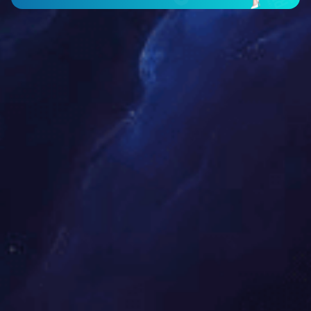
CD-TTBOT03(outdoor)