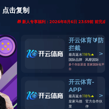
中文站
English
|
云(中国)官网
新产品推荐
新闻中心
开云电子体育_开云(中国)官网
联系我们