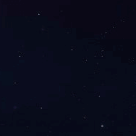
CD-B015