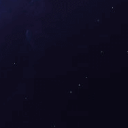
下一篇：
CD-K003